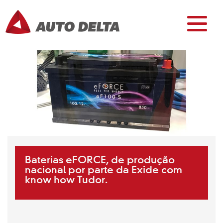
Baterias eFORCE, de produção
nacional por parte da Exide com
know how Tudor.