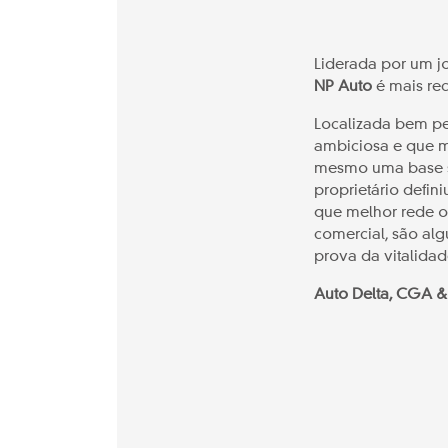
Liderada por um j
NP
Auto
é mais rec
Localizada bem per
ambiciosa e que 
mesmo uma base só
proprietário defin
que melhor rede of
comercial, são al
prova da vitalidad
Auto Delta, CGA &