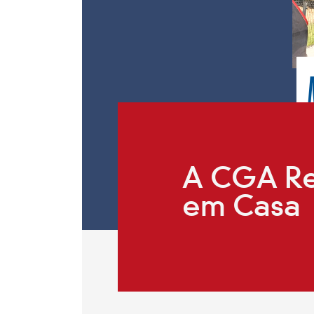
A CGA Re
em Casa