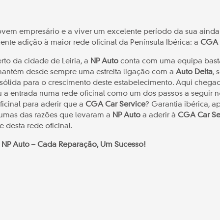
ovem empresário e a viver um excelente período da sua ainda c
ente adição à maior rede oficinal da Península Ibérica: a
CGA 
to da cidade de Leiria, a
NP Auto
conta com uma equipa bast
mantém desde sempre uma estreita ligação com a
Auto Delta
, 
lida para o crescimento deste estabelecimento. Aqui chegad
iu a entrada numa rede oficinal como um dos passos a seguir n
icinal para aderir que a
CGA Car Service
? Garantia ibérica, a
gumas das razões que levaram a
NP Auto
a aderir à
CGA Car Se
e desta rede oficinal.
 NP Auto – Cada Reparação, Um Sucesso!